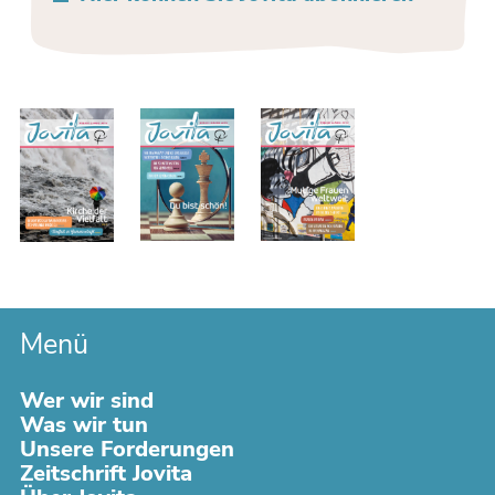
Menü
Navigation
Wer wir sind
überspringen
Was wir tun
Unsere Forderungen
Zeitschrift Jovita