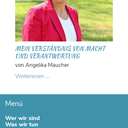
MEIN VERSTÄNDNIS VON MACHT
UND VERANTWORTUNG
von Angelika Maucher
Mein
Weiterlesen …
Verständnis
von
Macht
und
Menü
Verantwortung
Navigation
Wer wir sind
überspringen
Was wir tun