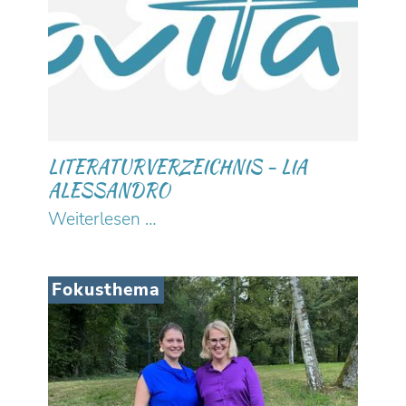
LITERATURVERZEICHNIS - LIA
ALESSANDRO
Literaturverzeichnis
Weiterlesen …
-
Lia
Alessandro
Fokusthema